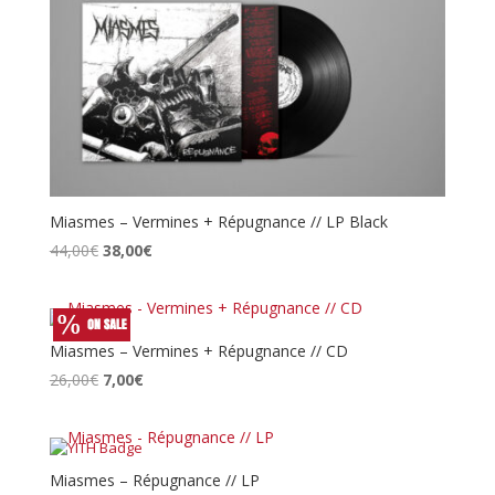
Miasmes – Vermines + Répugnance // LP Black
Le
Le
44,00
€
38,00
€
prix
prix
initial
actuel
était :
est :
44,00€.
38,00€.
Miasmes – Vermines + Répugnance // CD
Le
Le
26,00
€
7,00
€
prix
prix
initial
actuel
était :
est :
26,00€.
7,00€.
Miasmes – Répugnance // LP