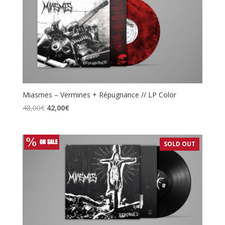
Miasmes – Vermines + Répugnance // LP Color
Le
Le
48,00
€
42,00
€
prix
prix
initial
actuel
était :
est :
SOLD OUT
48,00€.
42,00€.