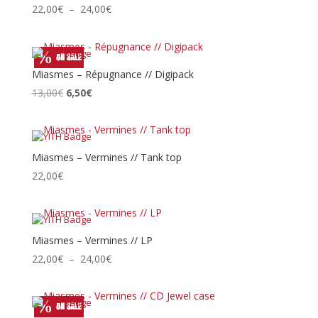
Plage
22,00
€
–
24,00
€
de
prix :
22,00€
à
Miasmes – Répugnance // Digipack
24,00€
Le
Le
13,00
€
6,50
€
prix
prix
initial
actuel
était :
est :
13,00€.
6,50€.
Miasmes – Vermines // Tank top
22,00
€
Miasmes – Vermines // LP
Plage
22,00
€
–
24,00
€
de
prix :
22,00€