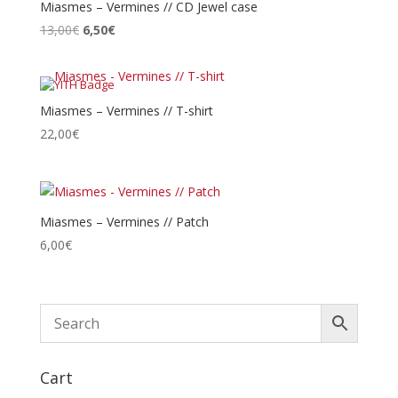
à
Miasmes – Vermines // CD Jewel case
24,00€
Le
Le
13,00
€
6,50
€
prix
prix
initial
actuel
était :
est :
13,00€.
6,50€.
Miasmes – Vermines // T-shirt
22,00
€
Miasmes – Vermines // Patch
6,00
€
Cart