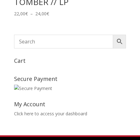
TOMBER // LP
Plage
22,00
€
–
24,00
€
de
prix :
22,00€
à
24,00€
Cart
Secure Payment
My Account
Click here to access your dashboard