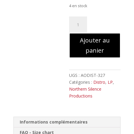
4 en stock
quantité
de
Eldamar
Ajouter au
-
Astral
panier
Journeys
Pt.
I
//
UGS :
AODIST-327
LP
Catégories :
Distro
,
LP
,
oxblood/yellow
Northern Silence
galaxy
Productions
Informations complémentaires
FAQ - Size chart