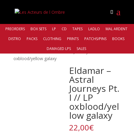
PREORDERS
BOX SETS
LP
CD
TAPES
LADLO
MAL ARDENT
DISTRO
PACKS
CLOTHING
PRINTS
PATCHS/PINS
BOOKS
Accueil
/
Distro
/
Northern Silence
DAMAGED LPS
SALES
Productions
/ Eldamar – Astral Journeys Pt. I // LP
oxblood/yellow galaxy
Eldamar –
Astral
Journeys Pt.
I // LP
oxblood/yel
low galaxy
22,00
€