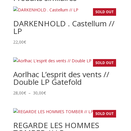
SOLD OUT
DARKENHOLD . Castellum //
LP
22,00
€
SOLD OUT
Aorlhac L’esprit des vents //
Double LP Gatefold
Plage
28,00
€
–
30,00
€
de
prix :
28,00€
SOLD OUT
à
REGARDE LES HOMMES
30,00€