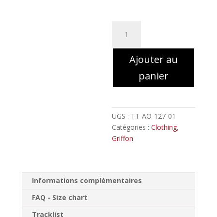
quantité
de
Griffon
Ajouter au
-
ὸ
panier
θεός
ὸ
βασιλεύς
//
UGS :
TT-AO-127-01
Tank
Catégories :
Clothing
,
top
Griffon
black
Girlie
Informations complémentaires
FAQ - Size chart
Tracklist