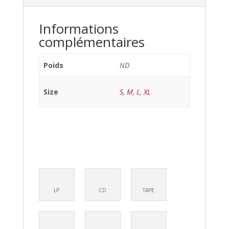
Informations
complémentaires
Poids
ND
Size
S
,
M
,
L
,
XL
LP
CD
TAPE