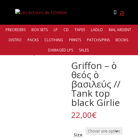
PREORDERS
BOX SETS
LP
CD
TAPES
LADLO
MAL ARDENT
DISTRO
PACKS
CLOTHING
PRINTS
PATCHS/PINS
BOOKS
Accueil
/
Bands
/
Griffon
/ Griffon – ὸ θεός ὸ βασιλεύς
DAMAGED LPS
SALES
// Tank top black Girlie
Griffon – ὸ
θεός ὸ
βασιλεύς //
Tank top
black Girlie
22,00
€
Size