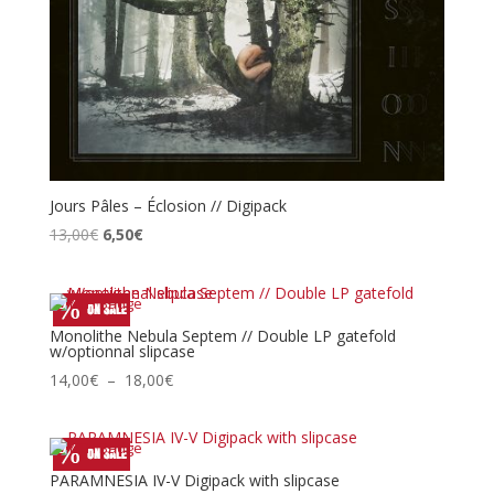
Jours Pâles – Éclosion // Digipack
Le
Le
13,00
€
6,50
€
prix
prix
initial
actuel
était :
est :
13,00€.
6,50€.
Monolithe Nebula Septem // Double LP gatefold
w/optionnal slipcase
Plage
14,00
€
–
18,00
€
de
prix :
14,00€
à
PARAMNESIA IV-V Digipack with slipcase