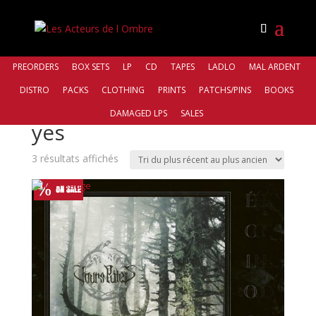
PREORDERS
BOX SETS
LP
CD
TAPES
LADLO
MAL ARDENT
DISTRO
PACKS
CLOTHING
PRINTS
PATCHS/PINS
BOOKS
Accueil
/ Produit Slipcase / yes
DAMAGED LPS
SALES
yes
Trié
3 résultats affichés
du
plus
récent
au
plus
ancien