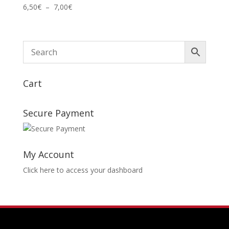
18,00€
Plage
6,50
€
–
7,00
€
de
prix :
6,50€
à
7,00€
Cart
Secure Payment
My Account
Click here to access your dashboard