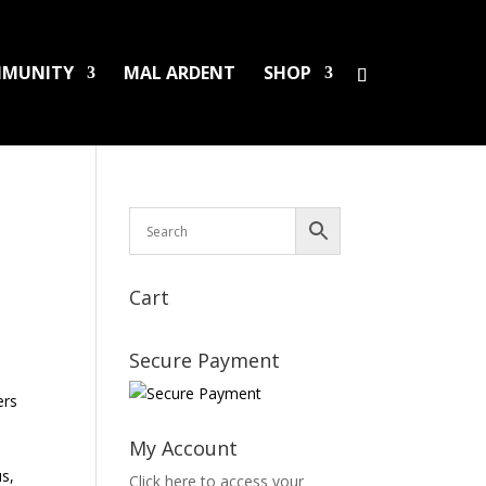
MUNITY
MAL ARDENT
SHOP
Cart
Secure Payment
ers
e
My Account
us,
Click here to access your