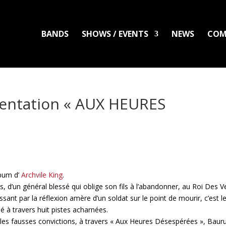
BANDS
SHOWS / EVENTS
NEWS
COM
entation « AUX HEURES
bum d’
Archvile King
.
s, d’un général blessé qui oblige son fils à l’abandonner, au Roi Des V
sant par la réflexion amère d’un soldat sur le point de mourir, c’est l
é à travers huit pistes acharnées.
t, les fausses convictions, à travers « Aux Heures Désespérées », Baur