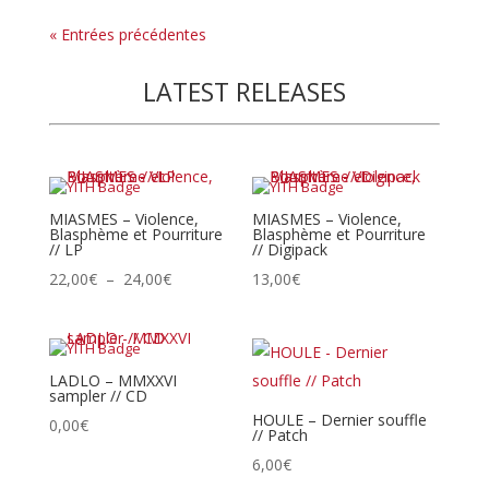
« Entrées précédentes
LATEST RELEASES
MIASMES – Violence,
MIASMES – Violence,
Blasphème et Pourriture
Blasphème et Pourriture
// LP
// Digipack
Plage
22,00
€
–
24,00
€
13,00
€
de
prix :
22,00€
LADLO – MMXXVI
à
sampler // CD
24,00€
HOULE – Dernier souffle
0,00
€
// Patch
6,00
€