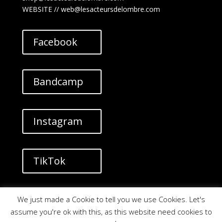
WEBSITE // web@lesacteursdelombre.com
Facebook
Bandcamp
Instagram
TikTok
YouTube
We just made a Cookie to tell you we use Cookies. Let's
assume you're ok with this, as this website need cookies to