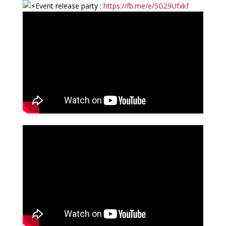
Event release party :
https://fb.me/e/5G29Ufxkf