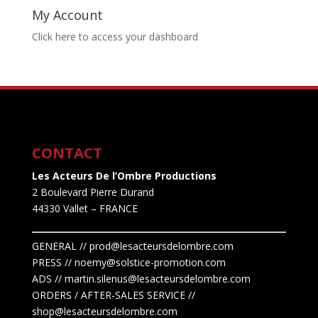
My Account
Click here to access your dashboard
CONTACT
Les Acteurs De l’Ombre Productions
2 Boulevard Pierre Durand
44330 Vallet
– FRANCE
GENERAL // prod@lesacteursdelombre.com
PRESS // noemy@solstice-promotion.com
ADS //
martin.silenus
@lesacteursdelombre.com
ORDERS / AFTER-SALES SERVICE //
shop@lesacteursdelombre.com