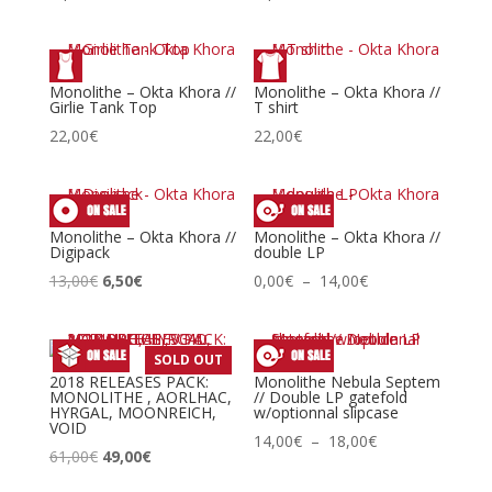
Monolithe – Okta Khora //
Monolithe – Okta Khora //
Girlie Tank Top
T shirt
22,00
€
22,00
€
Monolithe – Okta Khora //
Monolithe – Okta Khora //
Digipack
double LP
Le
Le
Plage
13,00
€
6,50
€
0,00
€
–
14,00
€
prix
prix
de
initial
actuel
prix :
était :
est :
0,00€
SOLD OUT
13,00€.
6,50€.
à
2018 RELEASES PACK:
Monolithe Nebula Septem
MONOLITHE , AORLHAC,
// Double LP gatefold
14,00€
HYRGAL, MOONREICH,
w/optionnal slipcase
VOID
Plage
14,00
€
–
18,00
€
Le
Le
61,00
€
49,00
€
de
prix
prix
prix :