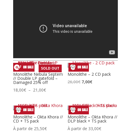
SOLD OUT
Monolithe Nebula Septem
Monolithe – 2 CD pack
// Double LP gatefold –
Le
Le
26,00
€
7,00
€
Damaged 25% off
prix
prix
Plage
18,00
€
–
21,00
€
initial
actuel
de
était :
est :
prix :
26,00€.
7,00€.
18,00€
à
Monolithe – Okta Khora //
Monolithe – Okta Khora //
CD + TS pack
DLP black + TS pack
21,00€
À partir de
25,50
€
À partir de
33,00
€