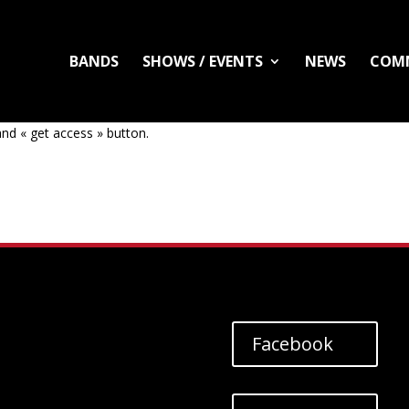
BANDS
SHOWS / EVENTS
NEWS
COM
nd « get access » button.
Facebook