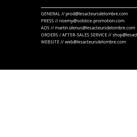
GENERAL // prod@lesacteursdelombre.com
PRESS // noemy@solstice-promotion.com
ADS //
martin.silenus
@lesacteursdelombre.com
ORDERS / AFTER-SALES SERVICE // shop@lesac
WEBSITE // web@lesacteursdelombre.com