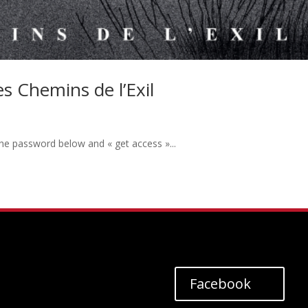
 Chemins de l’Exil
the password below and « get access »...
Facebook