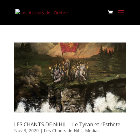
LES CHANTS DE NIHIL – Le Tyran et l’Esthète
Nov 3, 2020
|
Les Chants de Nihil
,
Medias