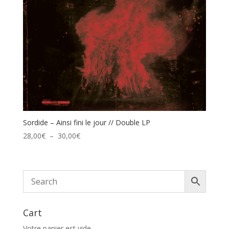
Sordide – Ainsi fini le jour // Double LP
Plage
28,00
€
–
30,00
€
de
prix :
28,00€
à
30,00€
Cart
Votre panier est vide.