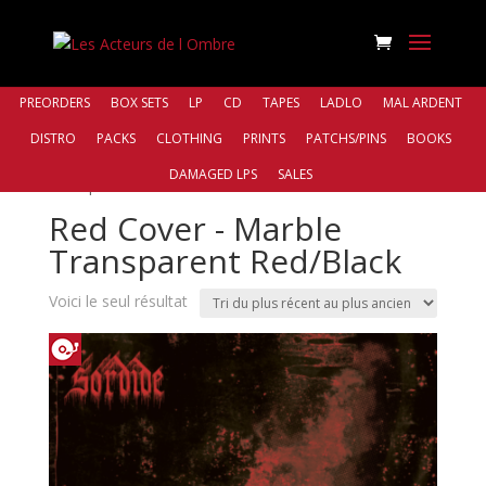
PREORDERS
BOX SETS
LP
CD
TAPES
LADLO
MAL ARDENT
DISTRO
PACKS
CLOTHING
PRINTS
PATCHS/PINS
BOOKS
Accueil
/ Produit Color / Red Cover - Marble
DAMAGED LPS
SALES
Transparent Red/Black
Red Cover - Marble
Transparent Red/Black
Voici le seul résultat