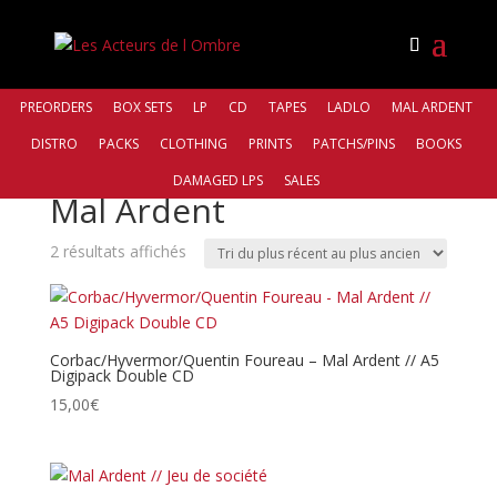
PREORDERS
BOX SETS
LP
CD
TAPES
LADLO
MAL ARDENT
DISTRO
PACKS
CLOTHING
PRINTS
PATCHS/PINS
BOOKS
Accueil
/ Mal Ardent
DAMAGED LPS
SALES
Mal Ardent
Trié
2 résultats affichés
du
plus
récent
au
Corbac/Hyvermor/Quentin Foureau – Mal Ardent // A5
Digipack Double CD
plus
ancien
15,00
€