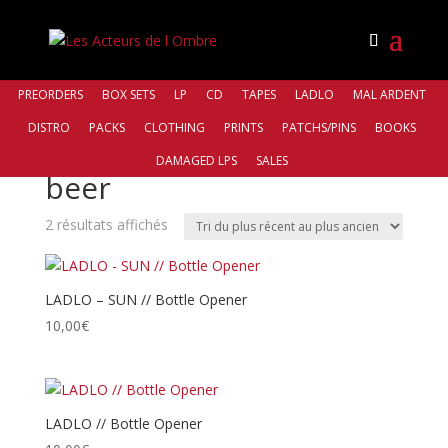
PREORDERS
BOX SETS
LP
CD
TAPES
LADLO
MAL ARDENT
DISTRO
PACKS
CLOTHING
PRINTS
PATCHS/PINS
BOOKS
Accueil
/ Produits identifiés “beer”
DAMAGED LPS
SALES
beer
Trié
2 résultats affichés
du
plus
récent
LADLO – SUN // Bottle Opener
au
10,00
€
plus
ancien
LADLO // Bottle Opener