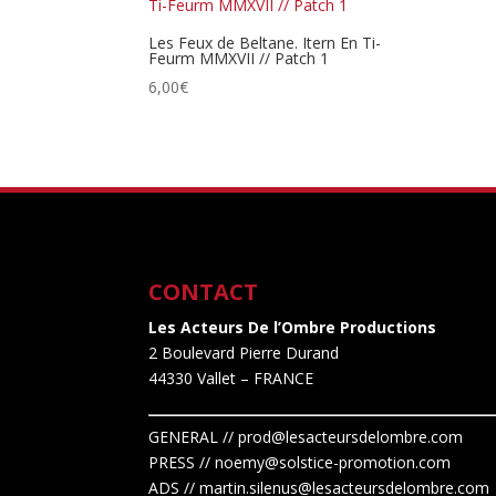
Les Feux de Beltane. Itern En Ti-
Feurm MMXVII // Patch 1
6,00
€
CONTACT
Les Acteurs De l’Ombre Productions
2 Boulevard Pierre Durand
44330 Vallet
– FRANCE
GENERAL // prod@lesacteursdelombre.com
PRESS // noemy@solstice-promotion.com
ADS //
martin.silenus
@lesacteursdelombre.com