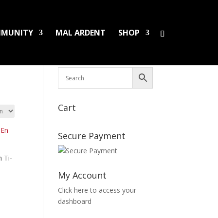
MUNITY
MAL ARDENT
SHOP
HS/PINS
BOOKS
DAMAGED LPS
SALES
Cart
Secure Payment
 Ti-
My Account
Click here to access your
dashboard