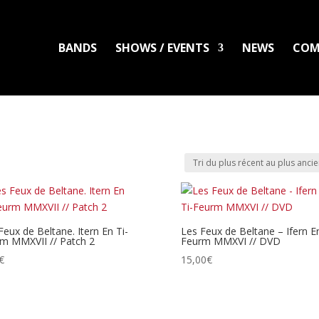
BANDS
SHOWS / EVENTS
NEWS
COM
LADLO
MAL ARDENT
DISTRO
PACKS
CLOTHING
PRINTS
PATC
Feux de Beltane. Itern En Ti-
Les Feux de Beltane – Ifern En
m MMXVII // Patch 2
Feurm MMXVI // DVD
€
15,00
€