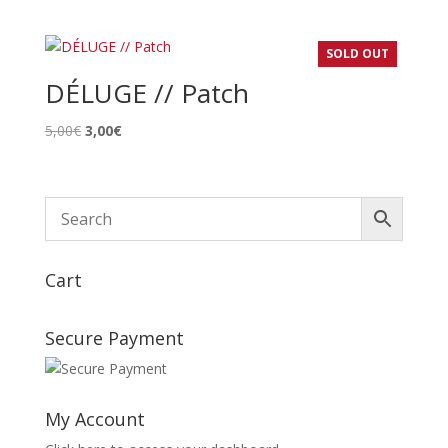
SOLD OUT
DÉLUGE // Patch
Le
Le
5,00
€
3,00
€
prix
prix
initial
actuel
était :
est :
5,00€.
3,00€.
Cart
Secure Payment
My Account