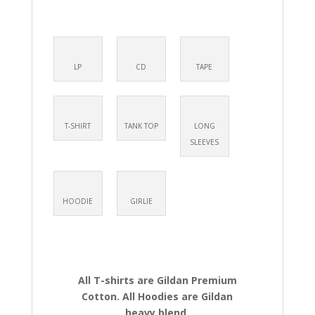
LP
CD
TAPE
T-SHIRT
TANK TOP
LONG
SLEEVES
HOODIE
GIRLIE
All T-shirts are Gildan Premium
Cotton. All Hoodies are Gildan
heavy blend.