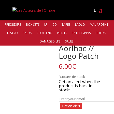
PREORDERS
BOX SETS
LP
CD
TAPES
LADLO
MAL ARDENT
DISTRO
PACKS
CLOTHING
PRINTS
PATCHS/PINS
BOOKS
Accueil
/
Bands
/
Aorlhac
/ Aorlhac // Logo Patch
DAMAGED LPS
SALES
Aorlhac //
Logo Patch
6,00
€
Rupture de stock
Get an alert when the
product is back in
stock:
Get an Alert