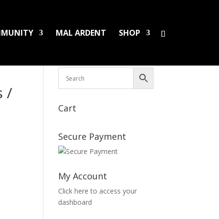
MUNITY
MAL ARDENT
SHOP
HS/PINS
BOOKS
DAMAGED LPS
SALES
 /
Cart
Secure Payment
My Account
Click here to access your
dashboard