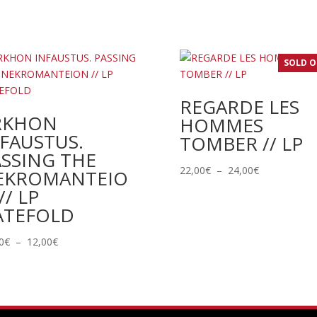
SOLD 
REGARDE LES
RKHON
HOMMES
FAUSTUS.
TOMBER // LP
ASSING THE
Plage
22,00
€
–
24,00
€
EKROMANTEIO
de
// LP
prix :
ATEFOLD
22,00€
à
Plage
0
€
–
12,00
€
24,00€
de
prix :
11,00€
à