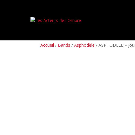
PREORDERS
BOX SETS
LP
CD
TAPES
Accueil
/
Bands
/
Asphodèle
/ ASPHODELE – Jours