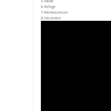
5-Nitide
6-Refuge
7-Réminiscences
8-Décembre