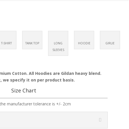
T-SHIRT
TANK TOP
LONG
HOODIE
GIRLIE
SLEEVES
emium Cotton. All Hoodies are Gildan heavy blend.
, we specify it on per product basis.
Size Chart
the manufacturer tolerance is +/- 2cm