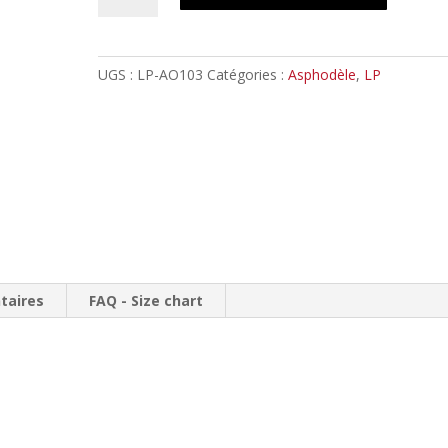
ASPHODELE
-
Jours
UGS :
LP-AO103
Catégories :
Asphodèle
,
LP
pâles
/
LP
gatefold
taires
FAQ - Size chart