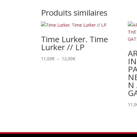
Produits similaires
Time Lurker. Time
Lurker // LP
A
Plage
11,00
€
–
12,00
€
IN
de
P
prix :
N
11,00€
N 
à
G
12,00€
11,0