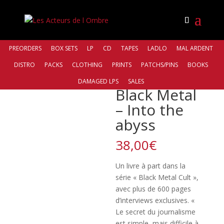
PREORDERS
BOX SETS
LP
CD
TAPES
LADLO
MAL ARDENT
DISTRO
PACKS
CLOTHING
PRINTS
PATCHS/PINS
BOOKS
Accueil
/
Books
/ Black Metal – Into the abyss
DAMAGED LPS
SALES
Black Metal
– Into the
abyss
38,00
€
Un livre à part dans la
série « Black Metal Cult »,
avec plus de 600 pages
d’interviews exclusives. «
Le secret du journalisme
est simple, mais difficile à