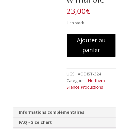
23,00
€
1 en stock
quantité
Ajouter au
de
panier
Bloody
Valkyria
–
Requiem
UGS :
AODIST-324
:
Catégorie :
Northern
Reveries
Silence Productions
of
The
Dying
//
Informations complémentaires
LP
FAQ - Size chart
green/yellow
marble