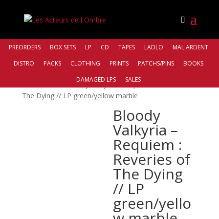
PREORDERS
BOX SETS
LP
CD
TAPES
LADLO
MAL ARDENT
DISTRO
PACKS
CLOTHING
PRINTS
PATCHS/PINS
BOOKS
Accueil
/
Distro
/
Northern Silence
DAMAGED LPS
SALES
Productions
/ Bloody Valkyria – Requiem : Reveries of
The Dying // LP green/yellow marble
Bloody
Valkyria –
Requiem :
Reveries of
The Dying
// LP
green/yello
w marble