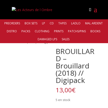
PREORDERS
BOX SETS
LP
CD
TAPES
LADLO
MAL ARDENT
DISTRO
PACKS
CLOTHING
PRINTS
PATCHS/PINS
BOOKS
Accueil
/
Distro
/
Transcendance
/ BROUILLARD –
DAMAGED LPS
SALES
Brouillard (2018) // Digipack
BROUILLAR
D –
Brouillard
(2018) //
Digipack
13,00
€
5 en stock