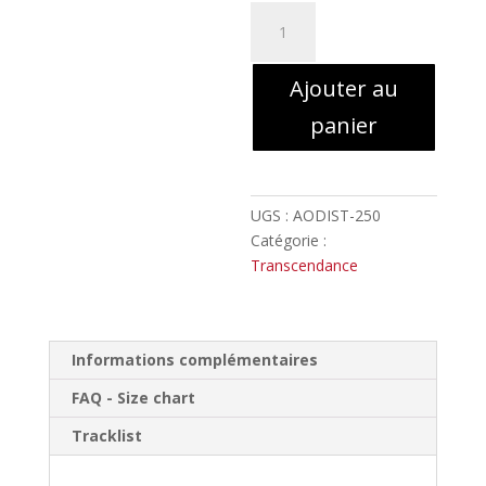
quantité
de
BROUILLARD
Ajouter au
-
Brouillard
panier
(2018)
//
Digipack
UGS :
AODIST-250
Catégorie :
Transcendance
Informations complémentaires
FAQ - Size chart
Tracklist