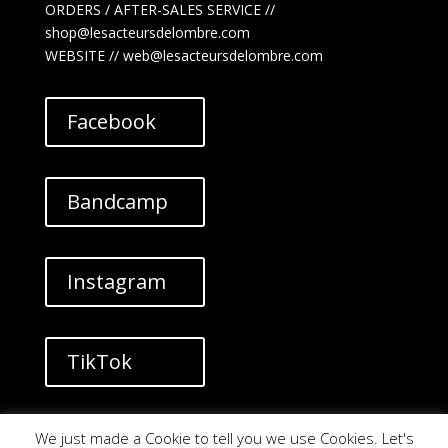
ORDERS / AFTER-SALES SERVICE //
shop@lesacteursdelombre.com
WEBSITE // web@lesacteursdelombre.com
Facebook
Bandcamp
Instagram
TikTok
YouTube
We just made a Cookie to tell you we use Cookies. Let's