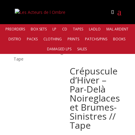
PREORDERS
BOX SETS
LP
CD
TAPES
LADLO
MAL ARDENT
DISTRO
PACKS
CLOTHING
PRINTS
PATCHS/PINS
BOOKS
Accueil
/
Bands
/
Crépuscule d'Hiver
/ Crépuscule
DAMAGED LPS
SALES
d’Hiver – Par​-​Delà Noireglaces et Brumes​-​Sinistres //
Tape
Crépuscule
d’Hiver –
Par​-​Delà
Noireglaces
et Brumes​-​
Sinistres //
Tape