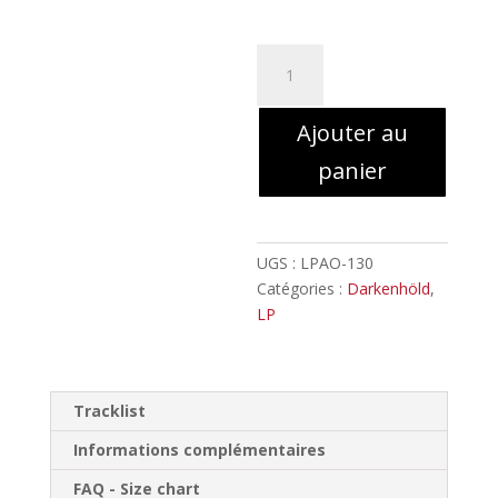
à
30,00€
quantité
de
Darkenhöld
Ajouter au
-
Arcanes
panier
&
Sortilèges
//
Double
UGS :
LPAO-130
LP
Catégories :
Darkenhöld
,
LP
Tracklist
Informations complémentaires
FAQ - Size chart