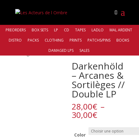
PREORDERS
BOX SETS
LP
CD
TAPES
LADLO
MAL ARDENT
DISTRO
PACKS
CLOTHING
PRINTS
PATCHS/PINS
BOOKS
Accueil
/
Bands
/
Darkenhöld
/ Darkenhöld – Arcanes &
DAMAGED LPS
SALES
Sortilèges // Double LP
Darkenhöld
– Arcanes &
Sortilèges //
Double LP
28,00
€
–
Plage
30,00
€
de
prix :
28,00€
Color