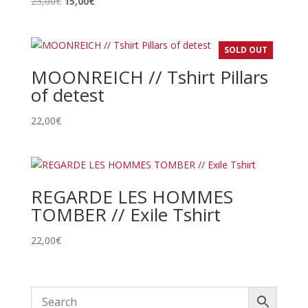
Le
Le
23,00
€
15,00
€
prix
prix
initial
actuel
était :
est :
SOLD OUT
23,00€.
15,00€.
MOONREICH // Tshirt Pillars
of detest
22,00
€
REGARDE LES HOMMES
TOMBER // Exile Tshirt
22,00
€