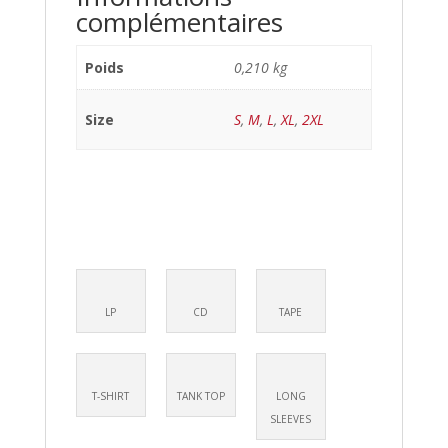
complémentaires
Poids
0,210 kg
Size
S
,
M
,
L
,
XL
,
2XL
LP
CD
TAPE
T-SHIRT
TANK TOP
LONG
SLEEVES