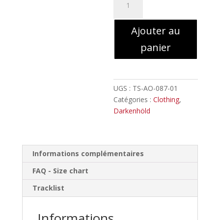
de
Darkenhöld
Ajouter au
-
Castellum
panier
//
T
shirt
UGS :
TS-AO-087-01
Catégories :
Clothing
,
Darkenhöld
Informations complémentaires
FAQ - Size chart
Tracklist
Informations