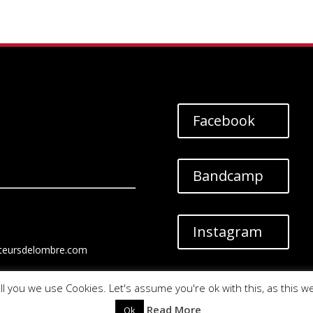
10,00€.
5,00€.
Facebook
Bandcamp
Instagram
teursdelombre.com
ll you we use Cookies. Let's assume you're ok with this, as this w
Read More
Ok