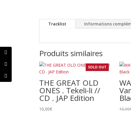
Tracklist
Informations complém
Produits similaires
SOLD OUT
THE GREAT OLD
WA
ONES . Tekeli-li //
Var
CD . JAP Edition
Bl
10,00
€
10,00