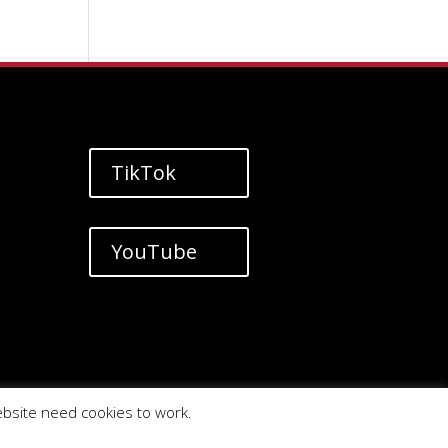
TikTok
YouTube
ebsite need cookies to work.