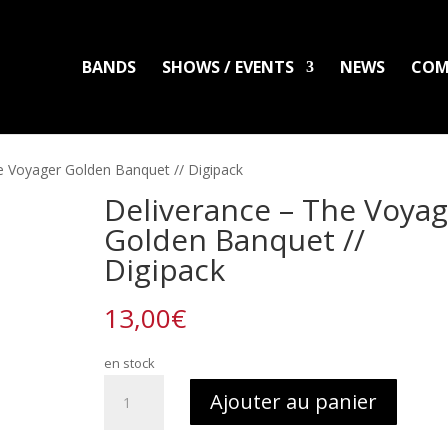
BANDS
SHOWS / EVENTS
NEWS
COM
LADLO
MAL ARDENT
DISTRO
PACKS
CLOTHING
PRINTS
PATC
e Voyager Golden Banquet // Digipack
Deliverance – The Voya
Golden Banquet //
Digipack
13,00
€
en stock
quantité
Ajouter au panier
de
Deliverance