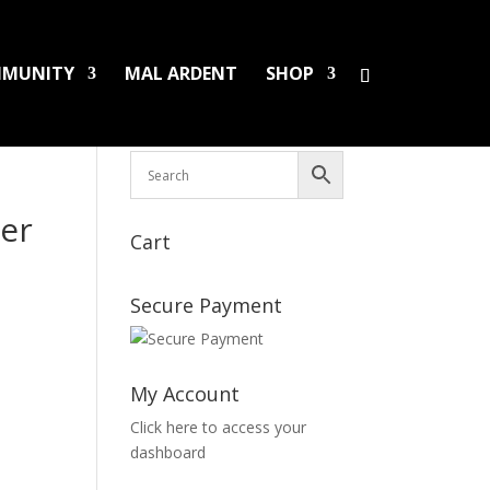
MUNITY
MAL ARDENT
SHOP
HS/PINS
BOOKS
DAMAGED LPS
SALES
ger
Cart
Secure Payment
My Account
Click here to access your
dashboard