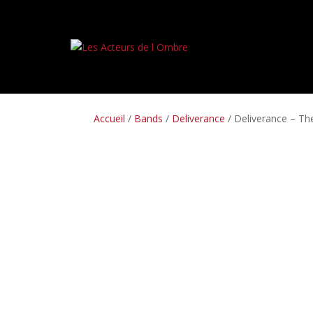
PREORDERS
BOX SETS
LP
CD
TAPES
Accueil
/
Bands
/
Deliverance
/ Deliverance – Th