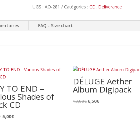
-
UGS :
AO-281
Catégories :
CD
,
Deliverance
The
Voyager
Golden
entaires
FAQ - Size chart
Banquet
//
Digipack
DÉLUGE Aether
Y TO END –
Album Digipack
ious Shades of
Le
Le
13,00
€
6,50
€
ack CD
prix
prix
initial
actuel
Le
Le
€
5,00
€
était :
est :
prix
prix
13,00€.
6,50€.
initial
actuel
était :
est :