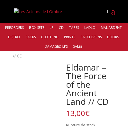
PREORDERS
BOX SETS
LP
CD
TAPES
LADLO
MAL ARDENT
DISTRO
PACKS
CLOTHING
PRINTS
PATCHS/PINS
BOOKS
Accueil
/
Distro
/
Northern Silence
DAMAGED LPS
SALES
Productions
/ Eldamar – The Force of the Ancient Land
// CD
Eldamar –
The Force
of the
Ancient
Land // CD
13,00
€
Rupture de stock