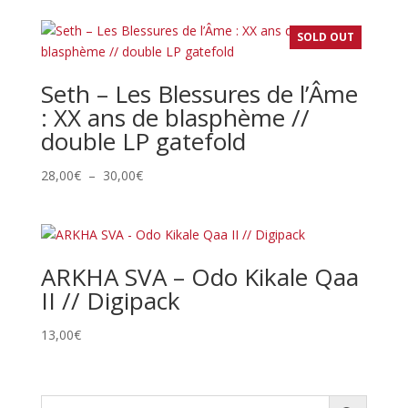
SOLD OUT
Seth – Les Blessures de l’Âme
: XX ans de blasphème //
double LP gatefold
Plage
28,00
€
–
30,00
€
de
prix :
28,00€
à
ARKHA SVA – Odo Kikale Qaa
30,00€
II // Digipack
13,00
€