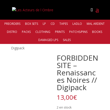
PREORDERS
BOX SETS
LP
CD
TAPES
LADLO
MAL ARDENT
DISTRO
PACKS
CLOTHING
PRINTS
PATCHS/PINS
BOOKS
Accueil
/
Distro
/
Those Opposed
DAMAGED LPS
SALES
Records
/ FORBIDDEN SITE – Renaissances Noires //
Digipack
FORBIDDEN
SITE –
Renaissanc
es Noires //
Digipack
13,00
€
2 en stock