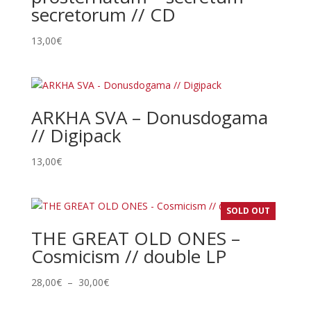
secretorum // CD
13,00
€
ARKHA SVA – Donusdogama
// Digipack
13,00
€
SOLD OUT
THE GREAT OLD ONES –
Cosmicism // double LP
Plage
28,00
€
–
30,00
€
de