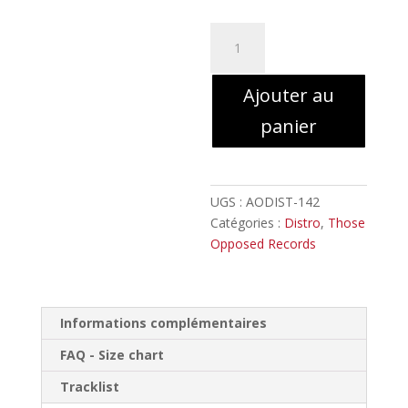
quantité
de
FORBIDDEN
Ajouter au
SITE
-
panier
Renaissances
Noires
//
Digipack
UGS :
AODIST-142
Catégories :
Distro
,
Those
Opposed Records
Informations complémentaires
FAQ - Size chart
Tracklist