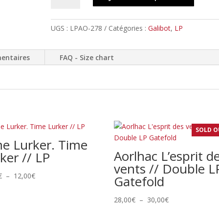
GALIBOT
-
UGS :
LPAO-278
Catégories :
Galibot
,
LP
Euch'mau
Noir
//
entaires
FAQ - Size chart
LP
SOLD O
e Lurker. Time
Aorlhac L’esprit d
ker // LP
vents // Double L
Plage
€
–
12,00
€
Gatefold
de
prix :
Plage
28,00
€
–
30,00
€
11,00€
de