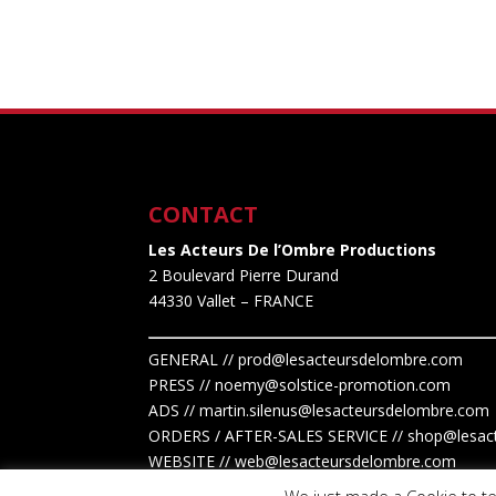
prix :
14,00€
à
15,00€
CONTACT
Les Acteurs De l’Ombre Productions
2 Boulevard Pierre Durand
44330 Vallet
– FRANCE
GENERAL // prod@lesacteursdelombre.com
PRESS // noemy@solstice-promotion.com
ADS //
martin.silenus
@lesacteursdelombre.com
ORDERS / AFTER-SALES SERVICE // shop@lesac
WEBSITE // web@lesacteursdelombre.com