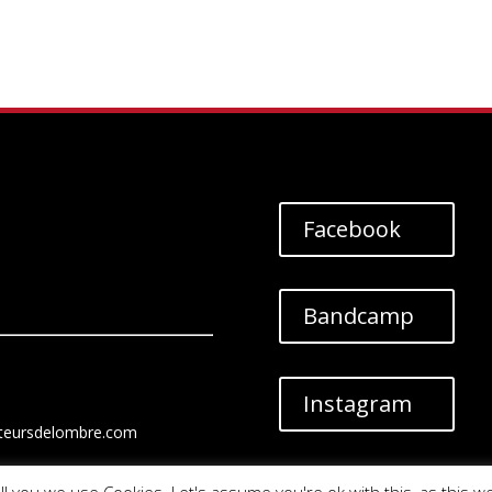
à
prix :
12,00€
28,00€
à
30,00€
Facebook
Bandcamp
Instagram
teursdelombre.com