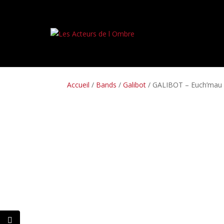
PREORDERS
BOX SETS
LP
CD
TAPES
Accueil
/
Bands
/
Galibot
/ GALIBOT – Euch’mau N