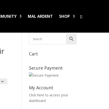
MUNITY
MAL ARDENT
SHOP
HS/PINS
BOOKS
DAMAGED LPS
SALES
ir
Cart
Secure Payment
My Account
Click here to access your
dashboard