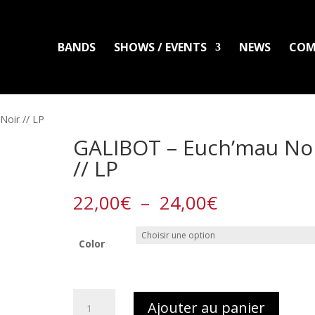
BANDS
SHOWS / EVENTS
NEWS
COM
LADLO
MAL ARDENT
DISTRO
PACKS
CLOTHING
PRINTS
PATC
oir // LP
GALIBOT – Euch’mau No
// LP
Plage
22,00
€
–
24,00
€
de
prix :
Color
22,00€
à
24,00€
quantité
Ajouter au panier
de