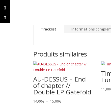
Tracklist
Informations complém
Produits similaires
Tim
AU-DESSUS – End
Lur
of chapter //
11,00
Double LP Gatefold
Plage
14,00
€
–
15,00
€
de