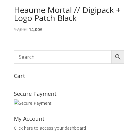
Heaume Mortal // Digipack +
Logo Patch Black
Le
Le
17,00
€
14,00
€
prix
prix
initial
actuel
était :
est :
17,00€.
14,00€.
Cart
Secure Payment
My Account
Click here to access your dashboard