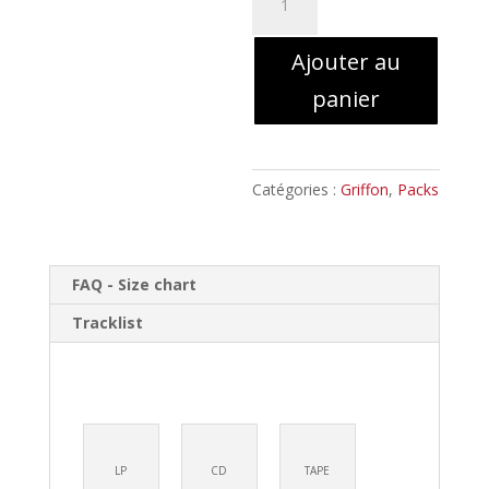
de
Griffon
Ajouter au
–
De
panier
Republica
//
Digipack
+
Catégories :
Griffon
,
Packs
LP
Black
FAQ - Size chart
Tracklist
LP
CD
TAPE