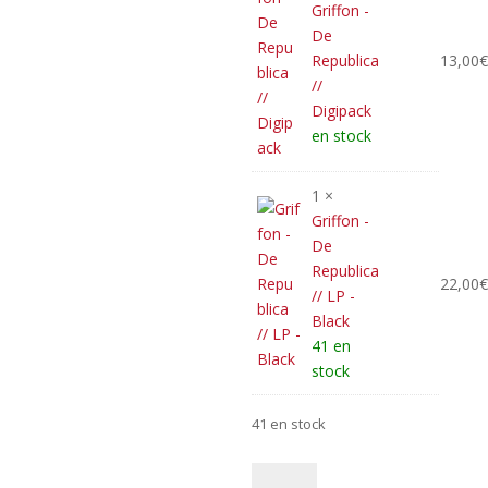
31,50€.
Griffon -
De
Republica
13,00
//
Digipack
en stock
1 ×
Griffon -
De
Republica
22,00
// LP -
Black
41 en
stock
41 en stock
quantité