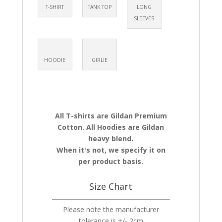
T-SHIRT
TANK TOP
LONG
SLEEVES
HOODIE
GIRLIE
All T-shirts are Gildan Premium
Cotton. All Hoodies are Gildan
heavy blend.
When it's not, we specify it on
per product basis.
Size Chart
Please note the manufacturer
tolerance is +/- 2cm