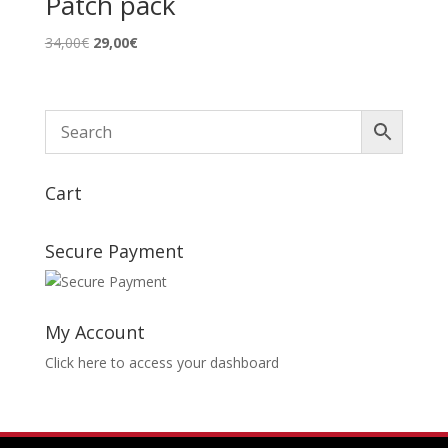
Patch pack
Le
Le
34,00
€
29,00
€
prix
prix
initial
actuel
était :
est :
34,00€.
29,00€.
Cart
Secure Payment
My Account
Click here to access your dashboard