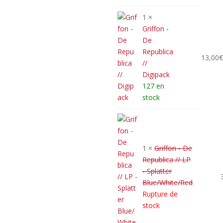
initial
prix
était :
actuel
1 ×
47,00€.
est :
Griffon -
43,00€.
De
Republica
13,00
//
Digipack
127 en
stock
1 ×
Griffon - De
Republica // LP
- Splatter
Blue/White/Red
Rupture de
stock