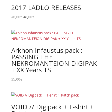
2017 LADLO RELEASES
Le
Le
48,00
€
40,00
€
prix
prix
initial
actuel
était :
est :
48,00€.
40,00€.
Arkhon Infaustus pack :
PASSING THE
NEKROMANTEION DIGIPAK
+ XX Years TS
35,00
€
VOID // Digipack + T-shirt +