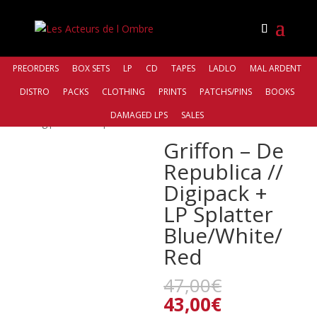
PREORDERS
BOX SETS
LP
CD
TAPES
LADLO
MAL ARDENT
DISTRO
PACKS
CLOTHING
PRINTS
PATCHS/PINS
BOOKS
Accueil
/
Bands
/
Griffon
/ Griffon – De Republica //
DAMAGED LPS
SALES
Digipack + LP Splatter Blue/White/Red
Griffon – De
Republica //
Digipack +
LP Splatter
Blue/White/
Red
Le
47,00
€
prix
Le
43,00
€