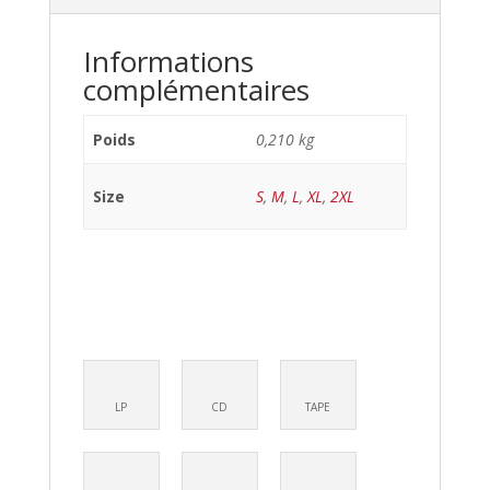
Informations
complémentaires
Poids
0,210 kg
Size
S
,
M
,
L
,
XL
,
2XL
LP
CD
TAPE