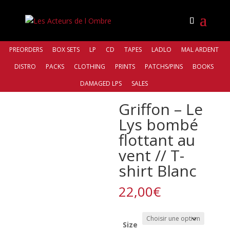
PREORDERS
BOX SETS
LP
CD
TAPES
LADLO
MAL ARDENT
DISTRO
PACKS
CLOTHING
PRINTS
PATCHS/PINS
BOOKS
Accueil
/
Bands
/
Griffon
/ Griffon – Le Lys bombé
DAMAGED LPS
SALES
flottant au vent // T-shirt Blanc
Griffon – Le
Lys bombé
flottant au
vent // T-
shirt Blanc
22,00
€
Size