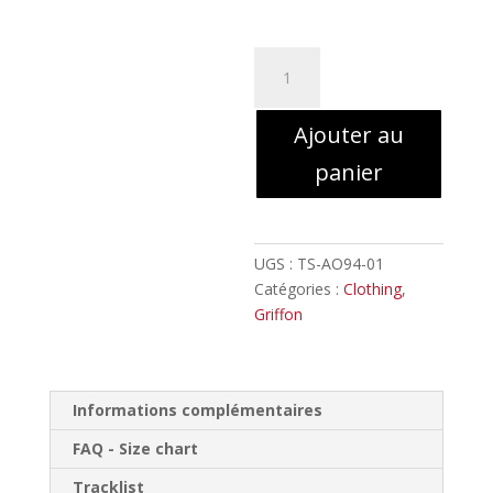
quantité
de
Griffon
Ajouter au
-
Le
panier
Lys
bombé
flottant
au
UGS :
TS-AO94-01
vent
Catégories :
Clothing
,
//
Griffon
T-
shirt
Blanc
Informations complémentaires
FAQ - Size chart
Tracklist