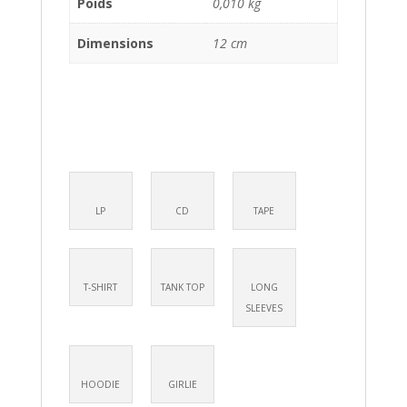
Poids
0,010 kg
Dimensions
12 cm
LP
CD
TAPE
T-SHIRT
TANK TOP
LONG
SLEEVES
HOODIE
GIRLIE