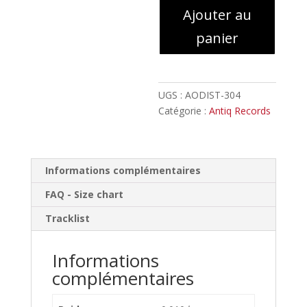
Ajouter au
-
XV
panier
cent
Logo
//
Patch
UGS :
AODIST-304
Catégorie :
Antiq Records
Informations complémentaires
FAQ - Size chart
Tracklist
Informations
complémentaires