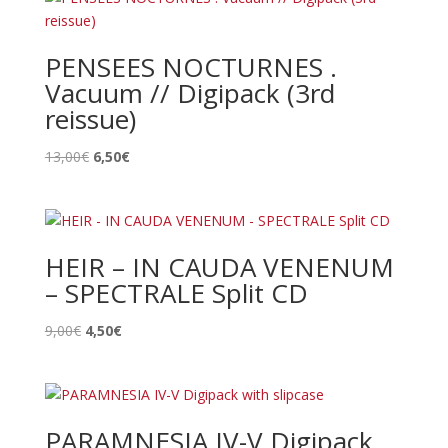
PENSEES NOCTURNES .
Vacuum // Digipack (3rd
reissue)
Le
Le
13,00
€
6,50
€
prix
prix
initial
actuel
était :
est :
13,00€.
6,50€.
HEIR – IN CAUDA VENENUM
– SPECTRALE Split CD
Le
Le
9,00
€
4,50
€
prix
prix
initial
actuel
était :
est :
9,00€.
4,50€.
PARAMNESIA IV-V Digipack