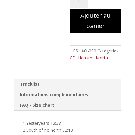
de
HEAUME
Ajouter au
MORTAL
-
panier
Solstices
//
Digipack
UGS :
AO-090
Catégories :
CD
,
Heaume Mortal
Tracklist
Informations complémentaires
FAQ - Size chart
1.Yesteryears 13:38
2.South of no north 02:10