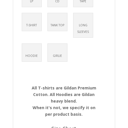
LP
CD
TAPE
T-SHIRT
TANK TOP
LONG
SLEEVES
HOODIE
GIRLIE
All T-shirts are Gildan Premium
Cotton. All Hoodies are Gildan
heavy blend.
When it's not, we specify it on
per product basis.