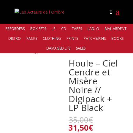
PREORDERS
BOX SETS
LP
CD
TAPES
LADLO
MAL ARDENT
DISTRO
PACKS
CLOTHING
PRINTS
PATCHS/PINS
BOOKS
Accueil
/
Bands
/
Houle
/ Houle – Ciel Cendre et Misère
DAMAGED LPS
SALES
Noire // Digipack + LP Black
Houle – Ciel
Cendre et
Misère
Noire //
Digipack +
LP Black
Le
35,00
€
prix
Le
31,50
€