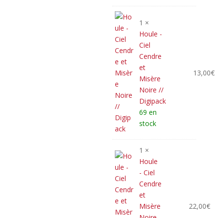
initial
prix
était :
actuel
35,00€.
est :
1 ×
31,50€.
Houle -
Ciel
Cendre
et
13,00
€
Misère
Noire //
Digipack
69 en
stock
1 ×
Houle
- Ciel
Cendre
et
Misère
22,00
€
Noire