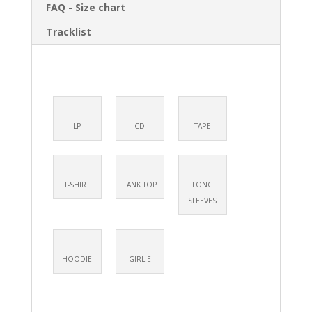
FAQ - Size chart
LP
Black
Tracklist
LP
CD
TAPE
T-SHIRT
TANK TOP
LONG
SLEEVES
HOODIE
GIRLIE