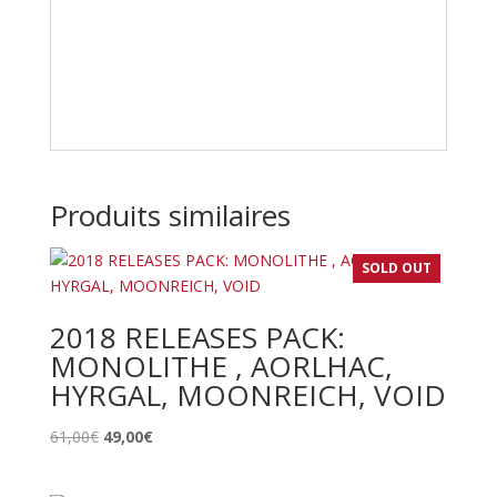
Produits similaires
SOLD OUT
2018 RELEASES PACK:
MONOLITHE , AORLHAC,
HYRGAL, MOONREICH, VOID
Le
Le
61,00
€
49,00
€
prix
prix
initial
actuel