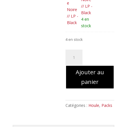
// LP -
Black
4 en
stock
4 en stock
quantité
de
Houle
Ajouter au
-
Ciel
panier
Cendre
et
Misère
Noire
Catégories :
Houle
,
Packs
//
Digipack
+