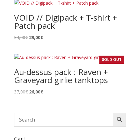
était :
est :
61,00€.
49,00€.
VOID // Digipack + T-shirt +
Patch pack
Le
Le
34,00
€
29,00
€
prix
prix
initial
actuel
était :
est :
SOLD OUT
34,00€.
29,00€.
Au-dessus pack : Raven +
Graveyard girlie tanktops
Le
Le
37,00
€
26,00
€
prix
prix
initial
actuel
était :
est :
37,00€.
26,00€.
Cart