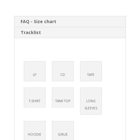
//
LP
Black
FAQ - Size chart
+
T-
Tracklist
shirt
Cream
LP
CD
TAPE
T-SHIRT
TANK TOP
LONG
SLEEVES
HOODIE
GIRLIE