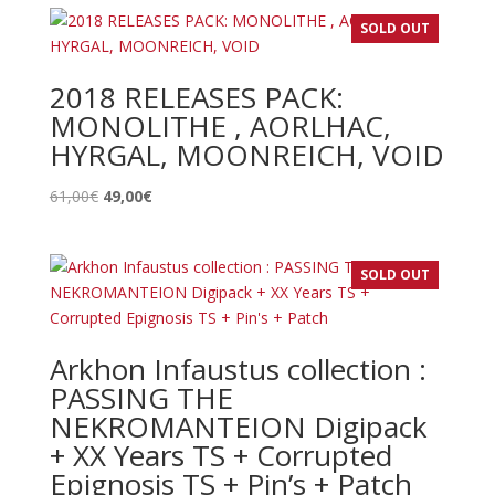
était :
est :
SOLD OUT
32,00€.
30,00€.
2018 RELEASES PACK:
MONOLITHE , AORLHAC,
HYRGAL, MOONREICH, VOID
Le
Le
61,00
€
49,00
€
prix
prix
initial
actuel
était :
est :
SOLD OUT
61,00€.
49,00€.
Arkhon Infaustus collection :
PASSING THE
NEKROMANTEION Digipack
+ XX Years TS + Corrupted
Epignosis TS + Pin’s + Patch