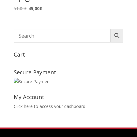
Le
Le
51,00
€
45,00
€
prix
prix
initial
actuel
était :
est :
51,00€.
45,00€.
Cart
Secure Payment
My Account
Click here to access your dashboard