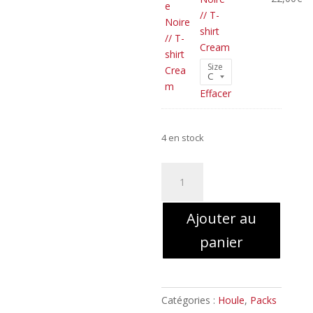
// T-
shirt
Cream
Size
Effacer
4 en stock
quantité
de
Houle
Ajouter au
-
Ciel
panier
Cendre
et
Misère
Noire
Catégories :
Houle
,
Packs