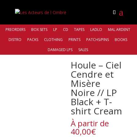
PREORDERS
BOX SETS
LP
CD
TAPES
LADLO
MAL ARDENT
DISTRO
PACKS
CLOTHING
PRINTS
PATCHS/PINS
BOOKS
Accueil
/
Bands
/
Houle
/ Houle – Ciel Cendre et Misère
DAMAGED LPS
SALES
Noire // LP Black + T-shirt Cream
Houle – Ciel
Cendre et
Misère
Noire // LP
Black + T-
shirt Cream
À partir de
40,00
€