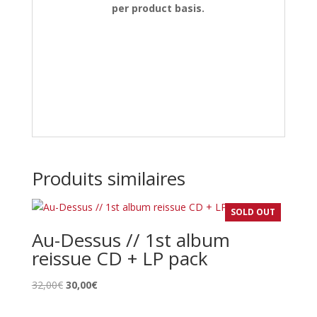
per product basis.
Produits similaires
SOLD OUT
Au-Dessus // 1st album
reissue CD + LP pack
Le
Le
32,00
€
30,00
€
prix
prix
initial
actuel