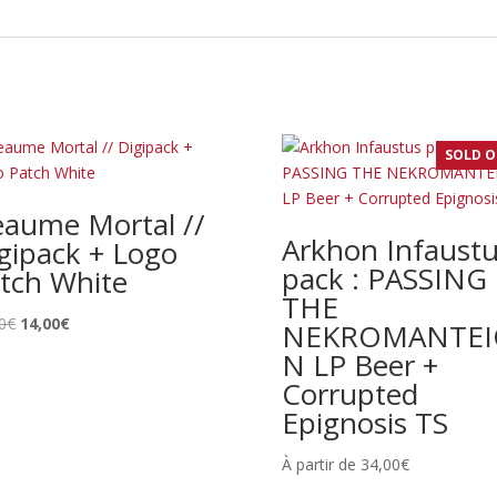
SOLD 
aume Mortal //
Arkhon Infaust
gipack + Logo
pack : PASSING
tch White
THE
Le
Le
0
€
14,00
€
NEKROMANTEI
prix
prix
N LP Beer +
initial
actuel
Corrupted
était :
est :
Epignosis TS
17,00€.
14,00€.
À partir de
34,00
€