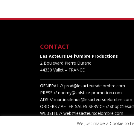
initial
actuel
était :
est :
61,00€.
49,00€.
CONTACT
Les Acteurs De l’Ombre Productions
2 Boulevard Pierre Durand
44330 Vallet
– FRANCE
GENERAL // prod@lesacteursdelombre.com
PRESS // noemy@solstice-promotion.com
ADS //
martin.silenus
@lesacteursdelombre.com
ORDERS / AFTER-SALES SERVICE // shop@lesac
WEBSITE // web@lesacteursdelombre.com
We just made a Cookie to te