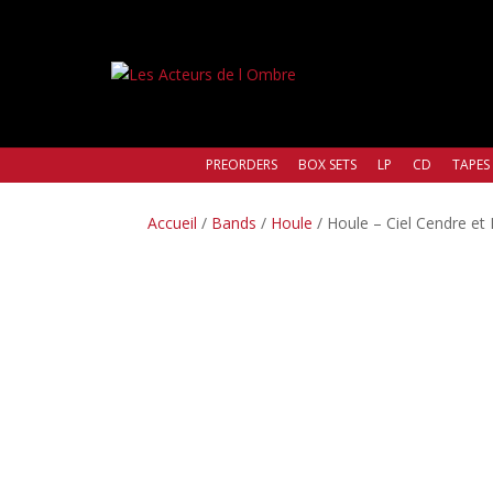
PREORDERS
BOX SETS
LP
CD
TAPES
Accueil
/
Bands
/
Houle
/ Houle – Ciel Cendre et