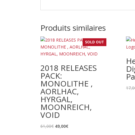
Produits similaires
SOLD OUT
He
2018 RELEASES
Di
PACK:
Pa
MONOLITHE ,
17,0
AORLHAC,
HYRGAL,
MOONREICH,
VOID
Le
Le
61,00
€
49,00
€
prix
prix