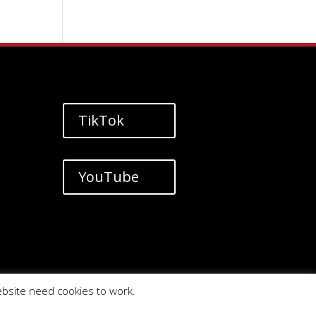
TikTok
YouTube
ebsite need cookies to work.