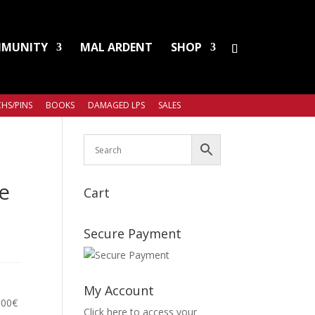
MUNITY
MAL ARDENT
SHOP
HS/PINS
BOOKS
DAMAGED LPS
SALES
e
Cart
Secure Payment
My Account
,00
€
Click here to access your