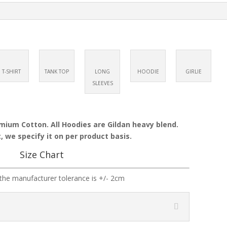
T-SHIRT
TANK TOP
LONG
HOODIE
GIRLIE
SLEEVES
emium Cotton. All Hoodies are Gildan heavy blend.
, we specify it on per product basis.
Size Chart
the manufacturer tolerance is +/- 2cm