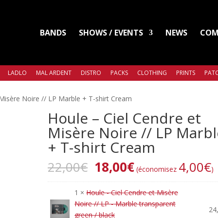
BANDS
SHOWS / EVENTS
NEWS
COM
LADLO
MAL ARDENT
DISTRO
PACKS
CLOTHING
PRINTS
PATC
 Misère Noire // LP Marble + T-shirt Cream
Houle – Ciel Cendre et
Misère Noire // LP Marbl
+ T-shirt Cream
22,00
€
18,00
€
4,00
€
(économisez
)
1 ×
Houle - Ciel Cendre et Misère
Noire // LP - Marble transparent
24
green / black