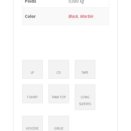
Poids
0,080 kg
Color
Black
,
Marble
LP
CD
TAPE
T-SHIRT
TANK TOP
LONG
SLEEVES
HOODIE
GIRLIE