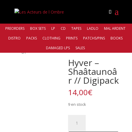
PREORDERS
BOX SETS
LP
CD
TAPES
LADLO
MAL ARDENT
DISTRO
PACKS
CLOTHING
PRINTS
PATCHS/PINS
BOOKS
Accueil
/
Distro
/
Antiq Records
/ Hyver – Shaâtaunoâr
DAMAGED LPS
SALES
// Digipack
Hyver –
Shaâtaunoâ
r // Digipack
14,00
€
9 en stock
quantité
de
Hyver