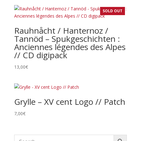
SOLD OUT
Rauhnåcht / Hanternoz /
Tannöd – Spukgeschichten :
Anciennes légendes des Alpes
// CD digipack
13,00
€
Grylle – XV cent Logo // Patch
7,00
€