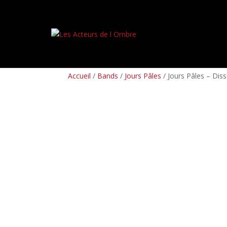
PREORDERS
BOX SETS
LP
CD
TAPES
Accueil
/
Bands
/
Jours Pâles
/ Jours Pâles – Diss