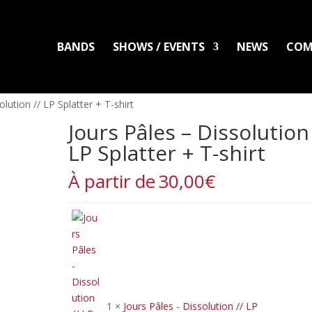
BANDS
SHOWS / EVENTS
NEWS
COM
LADLO
MAL ARDENT
DISTRO
PACKS
CLOTHING
PRINTS
PATC
olution // LP Splatter + T-shirt
Jours Pâles – Dissolution 
LP Splatter + T-shirt
À partir de
30,00
€
1 ×
Jours Pâles - Dissolution // LP