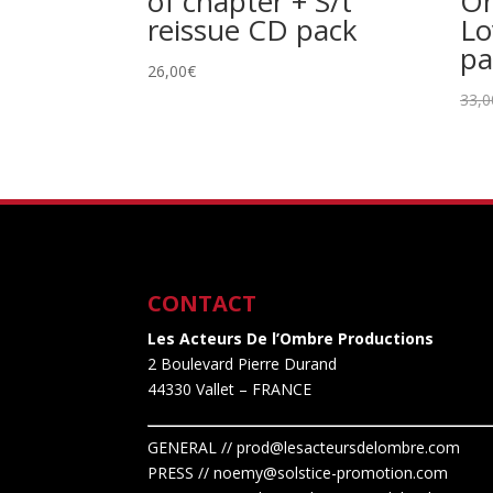
of chapter + S/t
On
reissue CD pack
Lo
pa
26,00
€
33,0
CONTACT
Les Acteurs De l’Ombre Productions
2 Boulevard Pierre Durand
44330 Vallet
– FRANCE
GENERAL // prod@lesacteursdelombre.com
PRESS // noemy@solstice-promotion.com