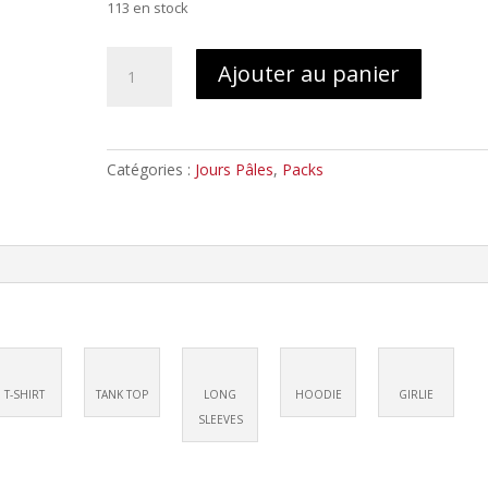
113 en stock
quantité
Ajouter au panier
de
Jours
Pâles
–
Catégories :
Jours Pâles
,
Packs
Dissolution
//
LP
Splatter
+
T-
shirt
T-SHIRT
TANK TOP
LONG
HOODIE
GIRLIE
SLEEVES