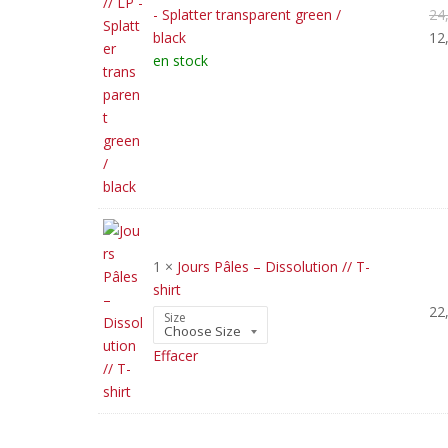
- Splatter transparent green /
24
black
12
en stock
1 ×
Jours Pâles – Dissolution // T-
shirt
22
Size
Effacer