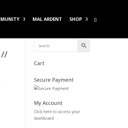
MUNITY
MAL ARDENT
SHOP
HS/PINS
BOOKS
DAMAGED LPS
SALES
//
Cart
Secure Payment
My Account
Click here to access your
dashboard