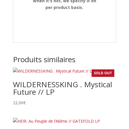
When it's not, we specify it on
per product basis.
Produits similaires
SOLD OUT
WILDERNESSKING . Mystical
Future // LP
22,00
€