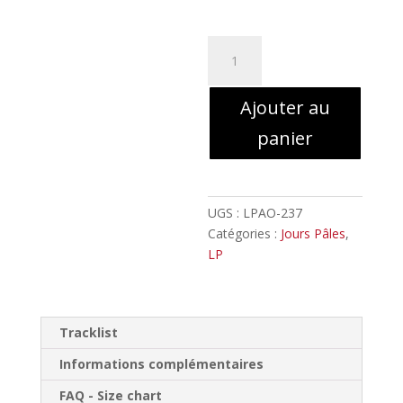
à
12,00€
quantité
de
Jours
Ajouter au
Pâles
-
panier
Dissolution
//
LP
UGS :
LPAO-237
Catégories :
Jours Pâles
,
LP
Tracklist
Informations complémentaires
FAQ - Size chart