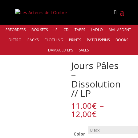
PREORDERS
BOX SETS
LP
CD
TAPES
LADLO
MAL ARDENT
DISTRO
PACKS
CLOTHING
PRINTS
PATCHS/PINS
BOOKS
Accueil
/
Bands
/
Jours Pâles
/ Jours Pâles – Dissolution
DAMAGED LPS
SALES
// LP
Jours Pâles
–
Dissolution
// LP
11,00
€
–
Plage
12,00
€
de
prix :
11,00€
Color