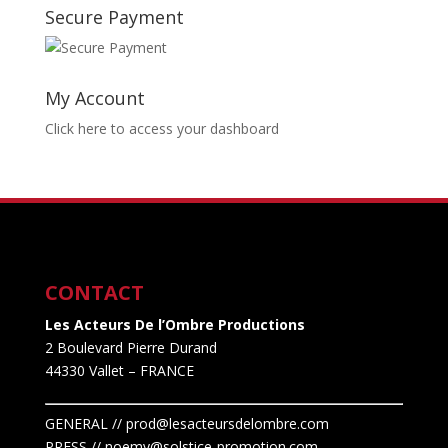
Secure Payment
My Account
Click here to access your dashboard
CONTACT
Les Acteurs De l’Ombre Productions
2 Boulevard Pierre Durand
44330 Vallet
– FRANCE
GENERAL // prod@lesacteursdelombre.com
PRESS // noemy@solstice-promotion.com