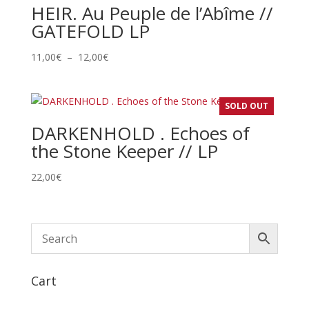
HEIR. Au Peuple de l’Abîme //
GATEFOLD LP
Plage
11,00
€
–
12,00
€
de
prix :
11,00€
SOLD OUT
à
DARKENHOLD . Echoes of
12,00€
the Stone Keeper // LP
22,00
€
Cart