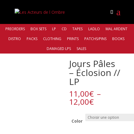
PREORDERS
BOX SETS
LP
CD
TAPES
LADLO
MAL ARDENT
DISTRO
PACKS
CLOTHING
PRINTS
PATCHS/PINS
BOOKS
Accueil
/
Bands
/
Jours Pâles
/ Jours Pâles – Éclosion //
DAMAGED LPS
SALES
LP
Jours Pâles
– Éclosion //
LP
11,00
€
–
Plage
12,00
€
de
prix :
11,00€
Color
à