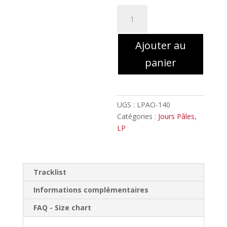
12,00€
quantité
de
Jours
Ajouter au
Pâles
-
panier
Éclosion
//
LP
UGS :
LPAO-140
Catégories :
Jours Pâles
,
LP
Tracklist
Informations complémentaires
FAQ - Size chart