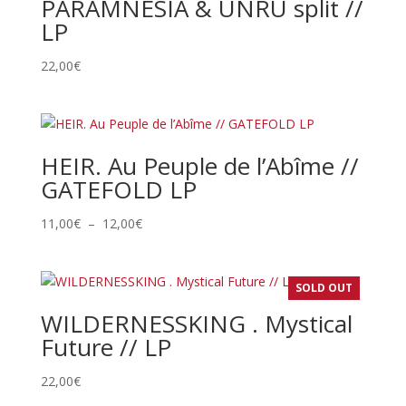
PARAMNESIA & UNRU split //
LP
22,00
€
HEIR. Au Peuple de l’Abîme //
GATEFOLD LP
Plage
11,00
€
–
12,00
€
de
prix :
11,00€
SOLD OUT
à
WILDERNESSKING . Mystical
12,00€
Future // LP
22,00
€