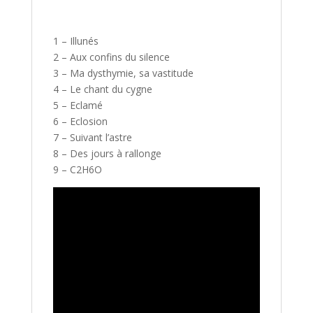
1 – Illunés
2 – Aux confins du silence
3 – Ma dysthymie, sa vastitude
4 – Le chant du cygne
5 – Eclamé
6 – Eclosion
7 – Suivant l’astre
8 – Des jours à rallonge
9 – C2H6O