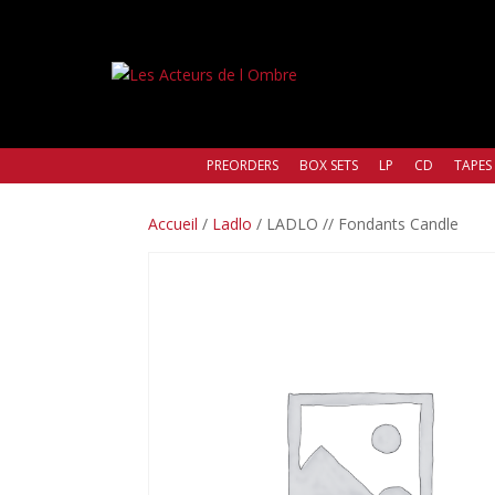
PREORDERS
BOX SETS
LP
CD
TAPES
Accueil
/
Ladlo
/ LADLO // Fondants Candle