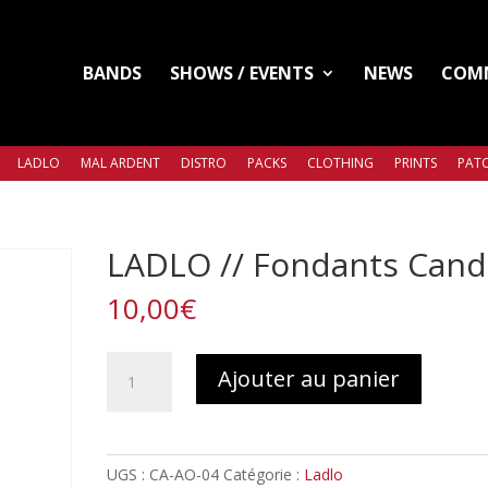
BANDS
SHOWS / EVENTS
NEWS
COM
LADLO
MAL ARDENT
DISTRO
PACKS
CLOTHING
PRINTS
PATC
LADLO // Fondants Cand
10,00
€
quantité
Ajouter au panier
de
LADLO
//
Fondants
UGS :
CA-AO-04
Catégorie :
Ladlo