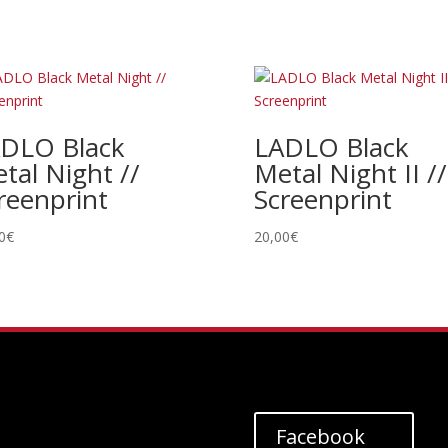
DLO Black
LADLO Black
tal Night //
Metal Night II //
reenprint
Screenprint
0
€
20,00
€
Facebook