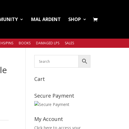
MUNITY
MAL ARDENT
SHOP
HS/PINS
BOOKS
DAMAGED LPS
SALES
le
Cart
Secure Payment
My Account
Click here to access your