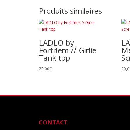
Produits similaires
LADLO by
LA
Fortifem // Girlie
Me
Tank top
Sc
22,00
€
20,0
CONTACT