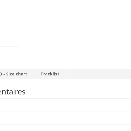
Candle
Q - Size chart
Tracklist
ntaires