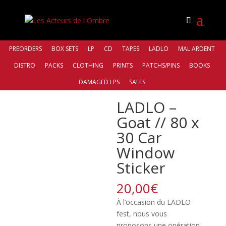
PREORDERS
BOX SETS
LP
CD
TAPES
LADLO
MAL ARDENT
DISTRO
PACKS
CLOTHING
PRINTS
PATCHS/PINS
BOOKS
Accueil
/
Sticker
/ LADLO – Goat // 80 x 30 Car Window
DAMAGED LPS
SALES
Sticker
LADLO –
Goat // 80 x
30 Car
Window
Sticker
20,00
€
À l’occasion du LADLO
fest, nous vous
proposons une opération