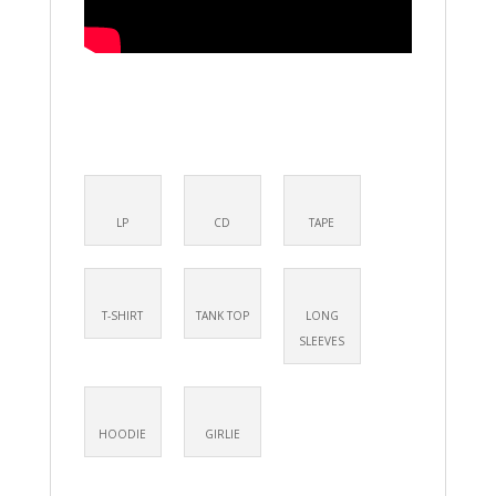
LP
CD
TAPE
T-SHIRT
TANK TOP
LONG
SLEEVES
HOODIE
GIRLIE