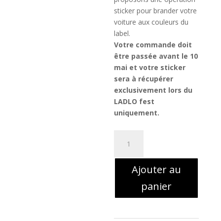
sticker pour brander votre
voiture aux couleurs du
label.
Votre commande doit
être passée avant le 10
mai et votre sticker
sera à récupérer
exclusivement lors du
LADLO fest
uniquement.
quantité
de
LADLO
Ajouter au
-
Goat
panier
//
80
x