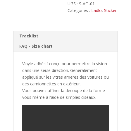
30
UGS :
S-AO-01
Car
Catégories :
Ladlo
,
Sticker
Window
Sticker
Tracklist
FAQ - Size chart
Vinyle adhésif conçu pour permettre la vision
dans une seule direction. Généralement
appliqué sur les vitres arrières des voitures ou
des camionnettes en extérieur.
Vous pouvez affiner la découpe de la forme
vous même à l’aide de simples ciseaux.