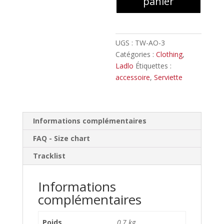
panier
Towel
UGS :
TW-AO-3
Catégories :
Clothing
,
Ladlo
Étiquettes :
accessoire
,
Serviette
Informations complémentaires
FAQ - Size chart
Tracklist
Informations
complémentaires
Poids
0,7 kg