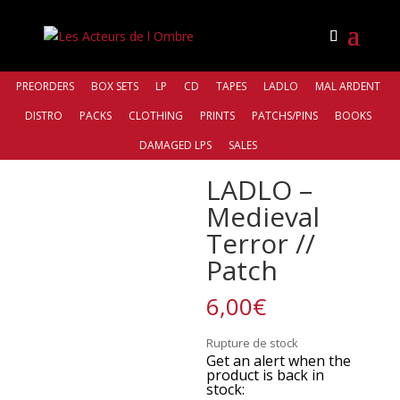
PREORDERS
BOX SETS
LP
CD
TAPES
LADLO
MAL ARDENT
DISTRO
PACKS
CLOTHING
PRINTS
PATCHS/PINS
BOOKS
Accueil
/
Patchs Pins
/ LADLO – Medieval Terror //
DAMAGED LPS
SALES
Patch
LADLO –
Medieval
Terror //
Patch
6,00
€
Rupture de stock
Get an alert when the
product is back in
stock: