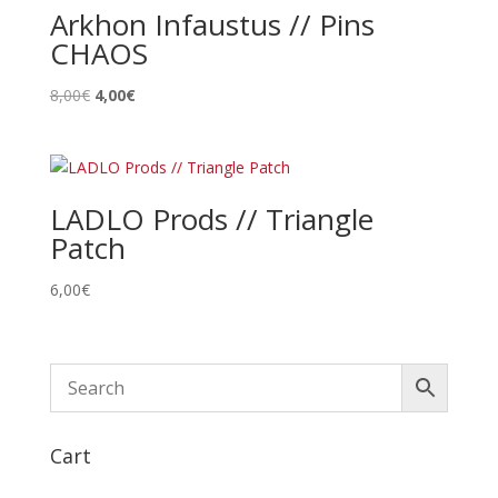
8,00€.
4,00€.
Arkhon Infaustus // Pins
CHAOS
Le
Le
8,00
€
4,00
€
prix
prix
initial
actuel
était :
est :
8,00€.
4,00€.
LADLO Prods // Triangle
Patch
6,00
€
Cart