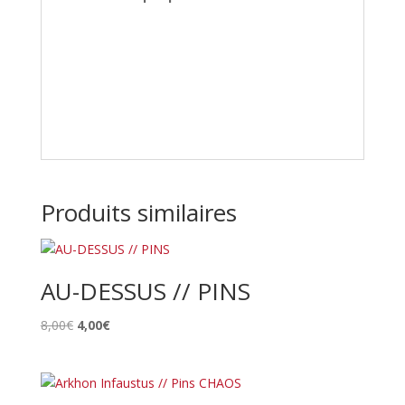
Produits similaires
AU-DESSUS // PINS
Le
Le
8,00
€
4,00
€
prix
prix
initial
actuel
était :
est :