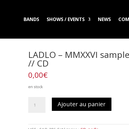
BANDS
SHOWS / EVENTS
NEWS
COM
LADLO
MAL ARDENT
DISTRO
PACKS
CLOTHING
PRINTS
PATC
LADLO – MMXXVI sample
// CD
0,00
€
en stock
quantité
Ajouter au panier
de
LADLO
-
MMXXVI