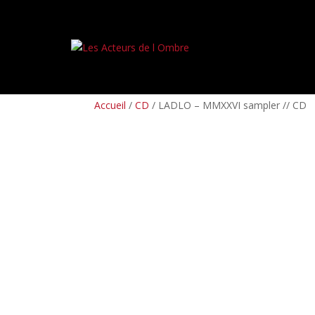
PREORDERS
BOX SETS
LP
CD
TAPES
Accueil
/
CD
/ LADLO – MMXXVI sampler // CD