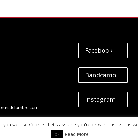
Facebook
Bandcamp
Instagram
teursdelombre.com
ll you we use Cookies. Let's assume you're ok with this, as this w
Read More
Ok