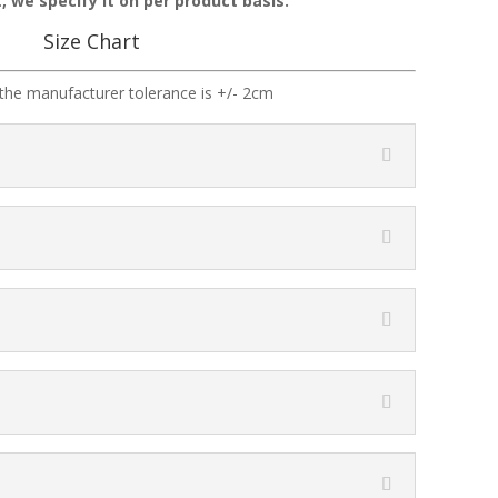
, we specify it on per product basis.
Size Chart
the manufacturer tolerance is +/- 2cm