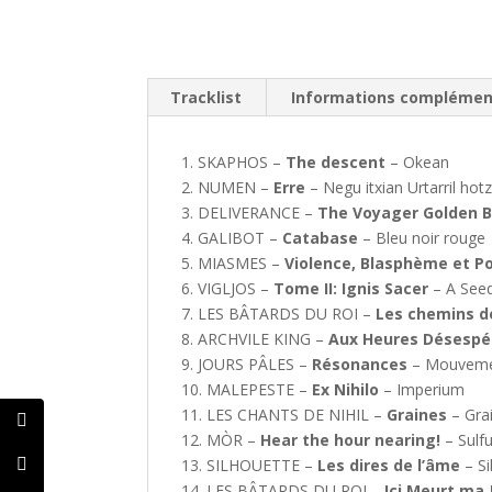
Tracklist
Informations complémen
1. SKAPHOS –
The descent
– Okean
2. NUMEN –
Erre
– Negu itxian Urtarril hot
3. DELIVERANCE –
The Voyager Golden 
4. GALIBOT –
Catabase
– Bleu noir rouge
5. MIASMES –
Violence, Blasphème et Po
6. VIGLJOS –
Tome II: Ignis Sacer
– A Seed
7. LES BÂTARDS DU ROI –
Les chemins de
8. ARCHVILE KING –
Aux Heures Désespé
9. JOURS PÂLES –
Résonances
– Mouvement
10. MALEPESTE –
Ex Nihilo
– Imperium
11. LES CHANTS DE NIHIL –
Graines
– Gra
12. MÒR –
Hear the hour nearing!
– Sulfu
13. SILHOUETTE –
Les dires de l’âme
– Si
14. LES BÂTARDS DU ROI –
Ici Meurt ma 