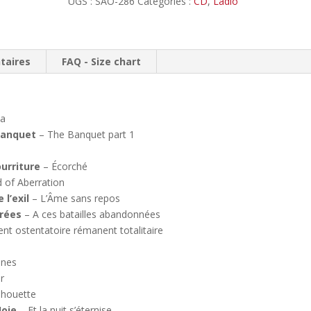
UGS :
SAO-286
Catégories :
CD
,
Ladlo
sampler
//
CD
taires
FAQ - Size chart
za
Banquet
– The Banquet part 1
urriture
– Écorché
 of Aberration
 l’exil
– L’Âme sans repos
rées
– A ces batailles abandonnées
 ostentatoire rémanent totalitaire
ines
r
lhouette
Joie
– Et la nuit s’éternise