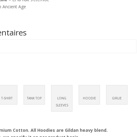
n Ancient Age
ntaires
T-SHIRT
TANK TOP
LONG
HOODIE
GIRLIE
SLEEVES
emium Cotton. All Hoodies are Gildan heavy blend.