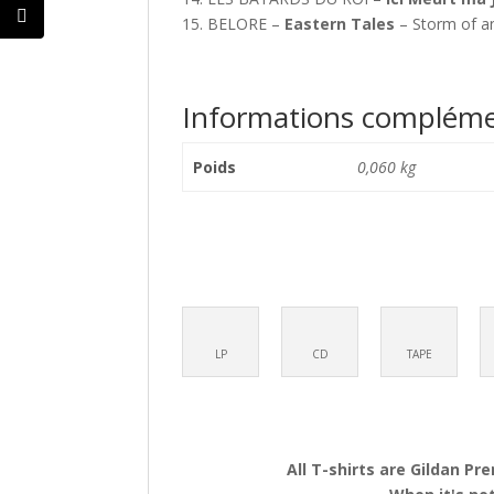
15. BELORE –
Eastern Tales
– Storm of a
Informations compléme
Poids
0,060 kg
LP
CD
TAPE
All T-shirts are Gildan Pr