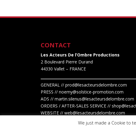
9,00€.
4,50€.
CONTACT
Les Acteurs De l’Ombre Productions
2 Boulevard Pierre Durand
44330 Vallet
– FRANCE
GENERAL // prod@lesacteursdelombre.com
PRESS // noemy@solstice-promotion.com
ADS //
martin.silenus
@lesacteursdelombre.com
ORDERS / AFTER-SALES SERVICE // shop@lesac
WEBSITE // web@lesacteursdelombre.com
We just made a Cookie to te