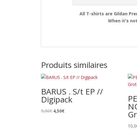
All T-shirts are Gildan Pr
When it's not
Produits similaires
BARUS . S/t EP //
P
Digipack
N
Le
Le
9,00
€
4,50
€
Gr
prix
prix
initial
actuel
10,0
était :
est :