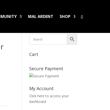
MUNITY
MAL ARDENT
SHOP
HS/PINS
BOOKS
DAMAGED LPS
SALES
r
Cart
Secure Payment
My Account
Click here to access your
dashboard