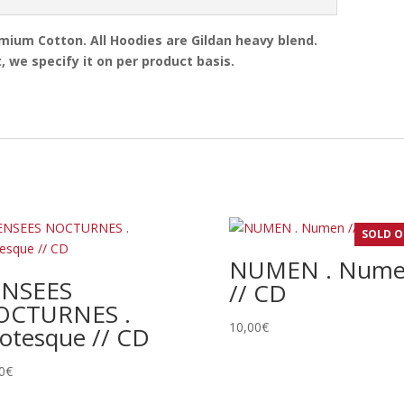
emium Cotton. All Hoodies are Gildan heavy blend.
, we specify it on per product basis.
SOLD 
NUMEN . Num
ENSEES
// CD
OCTURNES .
10,00
€
otesque // CD
0
€