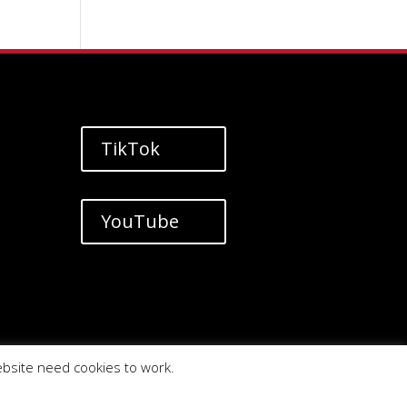
TikTok
YouTube
ebsite need cookies to work.