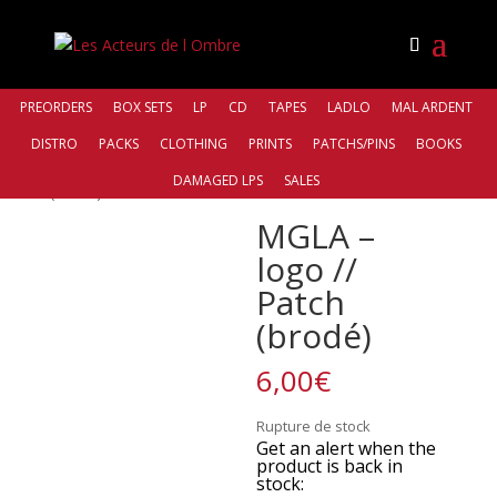
PREORDERS
BOX SETS
LP
CD
TAPES
LADLO
MAL ARDENT
DISTRO
PACKS
CLOTHING
PRINTS
PATCHS/PINS
BOOKS
Accueil
/
Distro
/
Various
/ MGLA – logo // Patch
DAMAGED LPS
SALES
(brodé)
MGLA –
logo //
Patch
(brodé)
6,00
€
Rupture de stock
Get an alert when the
product is back in
stock: