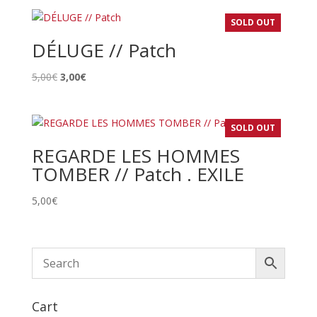
SOLD OUT
DÉLUGE // Patch
Le
Le
5,00
€
3,00
€
prix
prix
initial
actuel
était :
est :
SOLD OUT
5,00€.
3,00€.
REGARDE LES HOMMES
TOMBER // Patch . EXILE
5,00
€
Cart