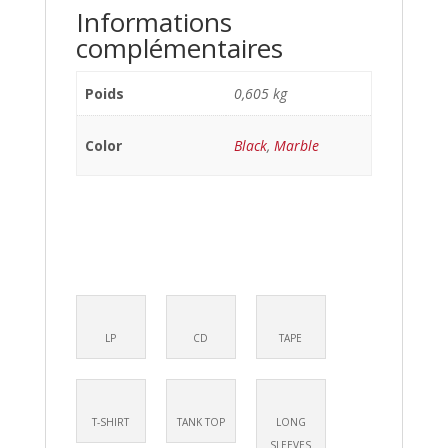
Informations
complémentaires
Poids
0,605 kg
Color
Black
,
Marble
LP
CD
TAPE
T-SHIRT
TANK TOP
LONG
SLEEVES