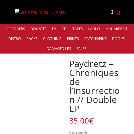
PREORDERS
BOX SETS
LP
CD
TAPES
LADLO
MAL ARDENT
DISTRO
PACKS
CLOTHING
PRINTS
PATCHS/PINS
BOOKS
Accueil
/
Distro
/
Antiq Records
/ Paydretz –
DAMAGED LPS
SALES
Chroniques de l’Insurrection // Double LP
Paydretz –
Chroniques
de
l’Insurrectio
n // Double
LP
35,00
€
5 en stock