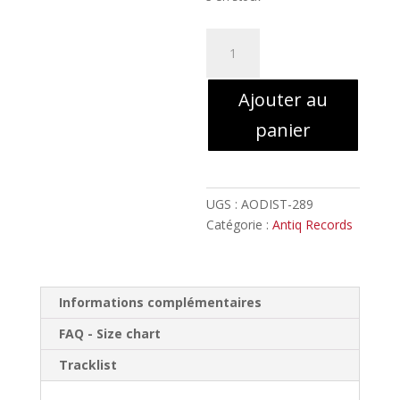
quantité
de
Paydretz
Ajouter au
-
Chroniques
panier
de
l'Insurrection
//
Double
UGS :
AODIST-289
LP
Catégorie :
Antiq Records
Informations complémentaires
FAQ - Size chart
Tracklist