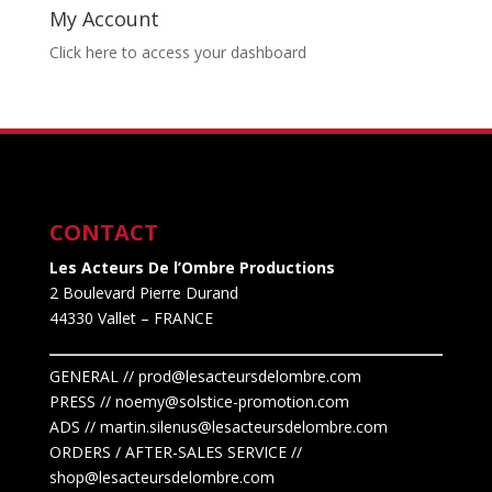
My Account
Click here to access your dashboard
CONTACT
Les Acteurs De l’Ombre Productions
2 Boulevard Pierre Durand
44330 Vallet
– FRANCE
GENERAL // prod@lesacteursdelombre.com
PRESS // noemy@solstice-promotion.com
ADS //
martin.silenus
@lesacteursdelombre.com
ORDERS / AFTER-SALES SERVICE //
shop@lesacteursdelombre.com