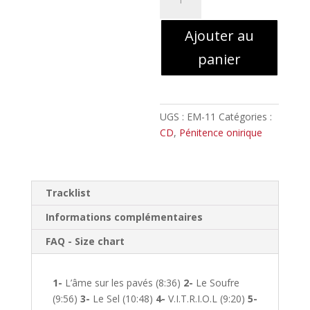
de
PENITENCE
Ajouter au
ONIRIQUE
.
panier
VITRIOL
Digipack
UGS :
EM-11
Catégories :
CD
,
Pénitence onirique
Tracklist
Informations complémentaires
FAQ - Size chart
1-
L’âme sur les pavés (8:36)
2-
Le Soufre
(9:56)
3-
Le Sel (10:48)
4-
V.I.T.R.I.O.L (9:20)
5-