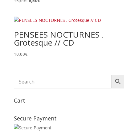
Le
Le
13,00
€
6,50
€
prix
prix
initial
actuel
était :
est :
13,00€.
6,50€.
PENSEES NOCTURNES .
Grotesque // CD
10,00
€
Cart
Secure Payment