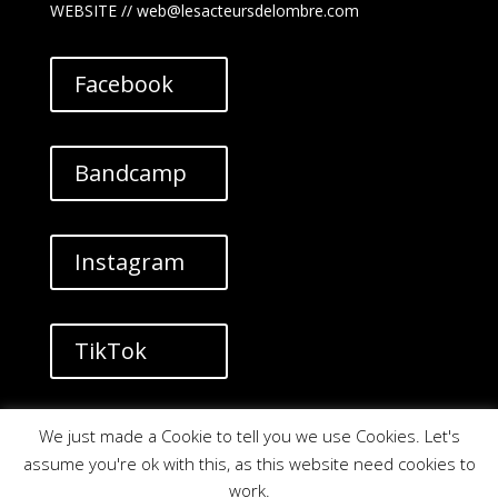
WEBSITE // web@lesacteursdelombre.com
Facebook
Bandcamp
Instagram
TikTok
YouTube
We just made a Cookie to tell you we use Cookies. Let's
assume you're ok with this, as this website need cookies to
work.