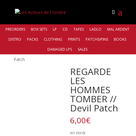
PREORDERS
BOX SETS
LP
CD
TAPES
LADLO
MAL ARDENT
DISTRO
PACKS
CLOTHING
PRINTS
PATCHS/PINS
BOOKS
Accueil
/
Bands
/
Regarde les hommes
DAMAGED LPS
SALES
tomber
/ REGARDE LES HOMMES TOMBER // Devil
Patch
REGARDE
LES
HOMMES
TOMBER //
Devil Patch
6,00
€
en stock