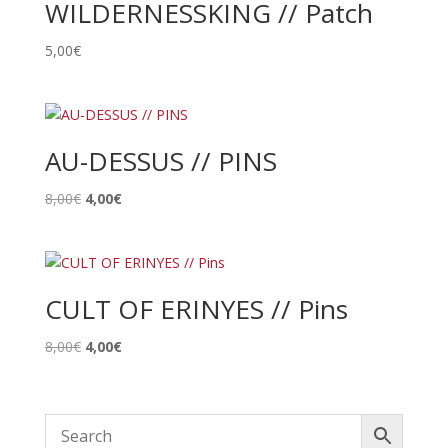
WILDERNESSKING // Patch
5,00
€
AU-DESSUS // PINS
Le
Le
8,00
€
4,00
€
prix
prix
initial
actuel
était :
est :
8,00€.
4,00€.
CULT OF ERINYES // Pins
Le
Le
8,00
€
4,00
€
prix
prix
initial
actuel
était :
est :
8,00€.
4,00€.