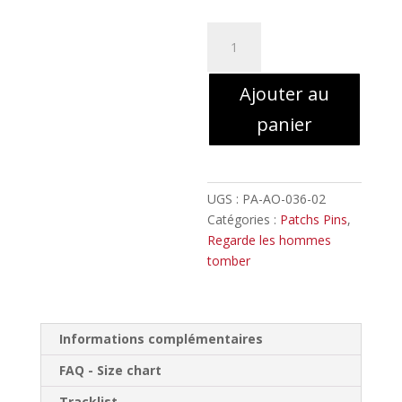
quantité
de
REGARDE
Ajouter au
LES
HOMMES
panier
TOMBER
//
Devil
Patch
UGS :
PA-AO-036-02
Catégories :
Patchs Pins
,
Regarde les hommes
tomber
Informations complémentaires
FAQ - Size chart
Tracklist