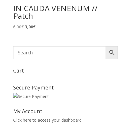
IN CAUDA VENENUM //
Patch
Le
Le
6,00
€
3,00
€
prix
prix
initial
actuel
était :
est :
6,00€.
3,00€.
Cart
Secure Payment
My Account
Click here to access your dashboard