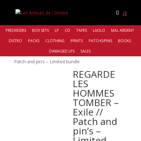
PREORDERS
BOX SETS
LP
CD
TAPES
LADLO
MAL ARDENT
DISTRO
PACKS
CLOTHING
PRINTS
PATCHS/PINS
BOOKS
Accueil
/
Bands
/
Regarde les hommes
DAMAGED LPS
SALES
tomber
/ REGARDE LES HOMMES TOMBER – Exile //
Patch and pin’s – Limited bundle
REGARDE
LES
HOMMES
TOMBER –
Exile //
Patch and
pin’s –
Limited